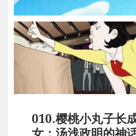
010.樱桃小丸子
女：汤浅政明的神