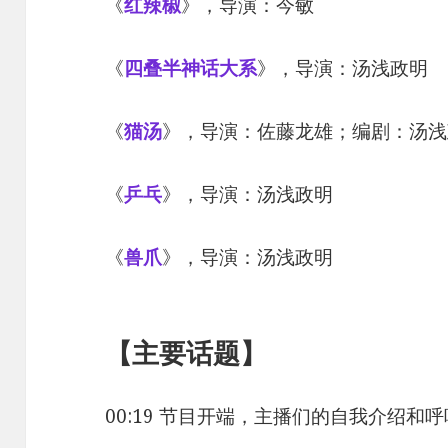
《
红辣椒
》，导演：今敏
《
四叠半神话大系
》，导演：汤浅政明
《
猫汤
》，导演：佐藤龙雄；编剧：汤浅
《
乒乓
》，导演：汤浅政明
《
兽爪
》，导演：汤浅政明
【主要话题】
00:19 节目开端，主播们的自我介绍和