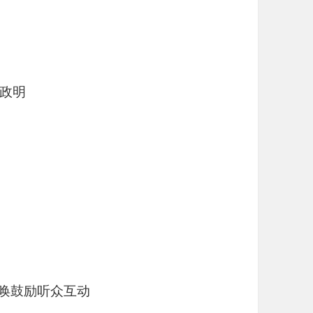
政明
呼唤鼓励听众互动