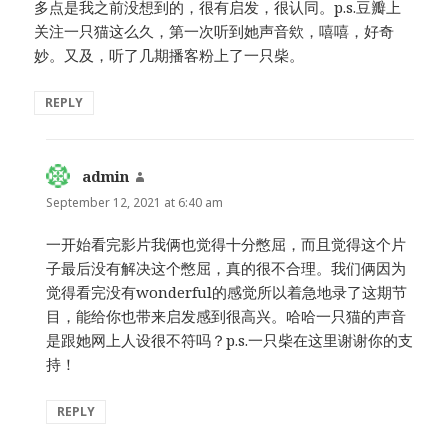
多点是我之前没想到的，很有启发，很认同。p.s.豆瓣上
关注一只猫这么久，第一次听到她声音欸，嘻嘻，好奇
妙。又及，听了几期播客粉上了一只柴。
REPLY
admin
says:
September 12, 2021 at 6:40 am
一开始看完影片我俩也觉得十分憋屈，而且觉得这个片
子最后没有解决这个憋屈，真的很不合理。我们俩因为
觉得看完没有wonderful的感觉所以着急地录了这期节
目，能给你也带来启发感到很高兴。哈哈一只猫的声音
是跟她网上人设很不符吗？p.s.一只柴在这里谢谢你的支
持！
REPLY