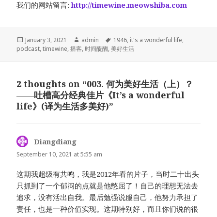
我们的网站留言:
http://timewine.meowshiba.com
Posted
Author
Tags
January 3, 2021
admin
1946
,
it's a wonderful life
,
on
podcast
,
timewine
,
播客
,
时间醍醐
,
美好生活
2 thoughts on “003. 何为美好生活（上）？
——吐槽高分经典佳片《It’s a wonderful
life》(译为生活多美好)”
Diangdiang
says:
September 10, 2021 at 5:55 am
这期我超级有共鸣，我是2012年看的片子，当时二十出头
只抓到了一个郁闷的点就是他憋屈了！自己的理想无法去
追求，没有活出自我。最后勉强说服自己，他努力承担了
责任，也是一种价值实现。这期特别好，而且你们说的很