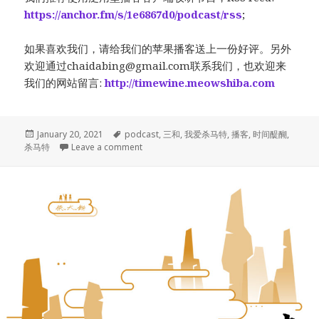
https://anchor.fm/s/1e6867d0/podcast/rss
;
如果喜欢我们，请给我们的苹果播客送上一份好评。另外
欢迎通过
chaidabing@gmail.com
联系我们，也欢迎来
我们的网站留言:
http://timewine.meowshiba.com
Posted
Tags
January 20, 2021
podcast
,
三和
,
我爱杀马特
,
播客
,
时间醍醐
,
on
on 005. 丛林法则中失声的人：《杀马特我
杀马特
Leave a comment