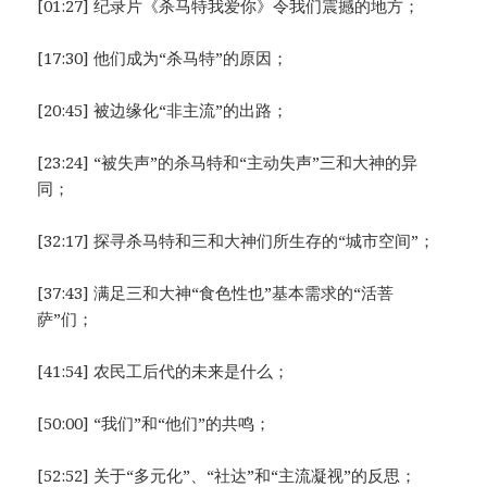
[01:27] 纪录片《杀马特我爱你》令我们震撼的地方；
[17:30] 他们成为“杀马特”的原因；
[20:45] 被边缘化“非主流”的出路；
[23:24] “被失声”的杀马特和“主动失声”三和大神的异
同；
[32:17] 探寻杀马特和三和大神们所生存的“城市空间”；
[37:43] 满足三和大神“食色性也”基本需求的“活菩
萨”们；
[41:54] 农民工后代的未来是什么；
[50:00] “我们”和“他们”的共鸣；
[52:52] 关于“多元化”、“社达”和“主流凝视”的反思；