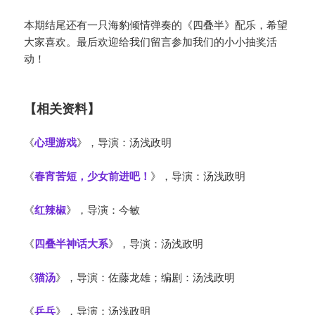
本期结尾还有一只海豹倾情弹奏的《四叠半》配乐，希望
大家喜欢。最后欢迎给我们留言参加我们的小小抽奖活
动！
【相关资料】
《
心理游戏
》，导演：汤浅政明
《
春宵苦短，少女前进吧！
》，导演：汤浅政明
《
红辣椒
》，导演：今敏
《
四叠半神话大系
》，导演：汤浅政明
《
猫汤
》，导演：佐藤龙雄；编剧：汤浅政明
《
乒乓
》，导演：汤浅政明