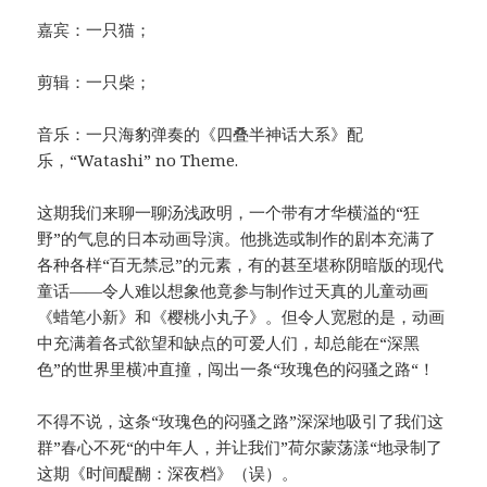
嘉宾：一只猫；
剪辑：一只柴；
音乐：一只海豹弹奏的《四叠半神话大系》配
乐，“Watashi” no Theme.
这期我们来聊一聊汤浅政明，一个带有才华横溢的“狂
野”的气息的日本动画导演。他挑选或制作的剧本充满了
各种各样“百无禁忌”的元素，有的甚至堪称阴暗版的现代
童话——令人难以想象他竟参与制作过天真的儿童动画
《蜡笔小新》和《樱桃小丸子》。但令人宽慰的是，动画
中充满着各式欲望和缺点的可爱人们，却总能在“深黑
色”的世界里横冲直撞，闯出一条“玫瑰色的闷骚之路“！
不得不说，这条“玫瑰色的闷骚之路”深深地吸引了我们这
群”春心不死“的中年人，并让我们”荷尔蒙荡漾“地录制了
这期《时间醍醐：深夜档》（误）。