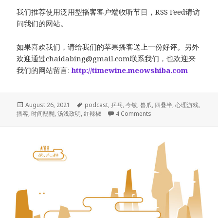
我们推荐使用泛用型播客客户端收听节目，RSS Feed请访
问我们的网站。
如果喜欢我们，请给我们的苹果播客送上一份好评。另外
欢迎通过
chaidabing@gmail.com
联系我们，也欢迎来
我们的网站留言:
http://timewine.meowshiba.com
Posted
Tags
August 26, 2021
podcast
,
乒乓
,
今敏
,
兽爪
,
四叠半
,
心理游戏
,
on
on 010.樱桃小丸子
播客
,
时间醍醐
,
汤浅政明
,
红辣椒
4 Comments