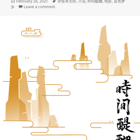
Posted
Tags
February 26, 2021
伊坂幸太郎
,
小说
,
时间醍醐
,
电影
,
金色梦
on
on 006. 《金色梦乡》的另类英雄故事，奔跑吧活
乡
Leave a comment