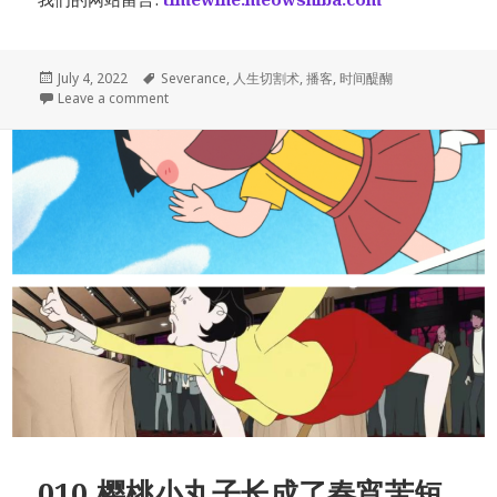
Posted
Tags
July 4, 2022
Severance
,
人生切割术
,
播客
,
时间醍醐
on
on 015. 假如人生可以被切割，聊聊Severance《人生
Leave a comment
010.樱桃小丸子长成了春宵苦短