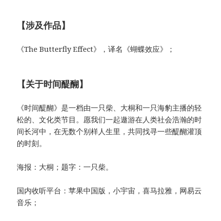
【涉及作品】
《The Butterfly Effect》，译名《蝴蝶效应》；
【关于时间醍醐】
《时间醍醐》是一档由一只柴、大桐和一只海豹主播的轻
松的、文化类节目。愿我们一起遨游在人类社会浩瀚的时
间长河中，在无数个别样人生里，共同找寻一些醍醐灌顶
的时刻。
海报：大桐；题字：一只柴。
国内收听平台：苹果中国版，小宇宙，喜马拉雅，网易云
音乐；