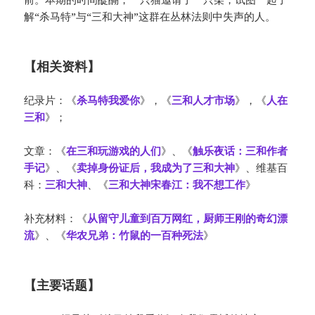
解“杀马特”与“三和大神”这群在丛林法则中失声的人。
【相关资料】
纪录片：《
杀马特我爱你
》，《
三和人才市场
》，《
人在
三和
》；
文章：《
在三和玩游戏的人们
》、《
触乐夜话：三和作者
手记
》、《
卖掉身份证后，我成为了三和大神
》、维基百
科：
三和大神
、《
三和大神宋春江：我不想工作
》
补充材料：《
从留守儿童到百万网红，厨师王刚的奇幻漂
流
》、《
华农兄弟：竹鼠的一百种死法
》
【主要话题】