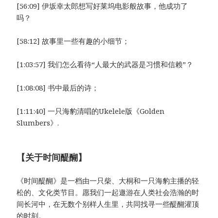
[56:09] 伊坂幸太郎想写好莱坞电影般故事，他成功了
吗？
[58:12] 故事里一些有趣的小细节；
[1:03:57] 我们怎么看待“人最大的武器是习惯和信赖”？
[1:08:08] 书中最后的诗；
[1:11:40] 一只海豹清唱的Ukelele版《Golden
Slumbers》.
【关于时间醍醐】
《时间醍醐》是一档由一只柴、大桐和一只海豹主播的轻
松的、文化类节目。愿我们一起遨游在人类社会浩瀚的时
间长河中，在无数个别样人生里，共同找寻一些醍醐灌顶
的时刻。