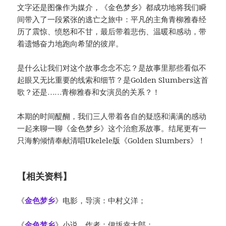
文字还是图像作为媒介，《金色梦乡》都成功地将我们瞬
间带入了一段紧张的逃亡之旅中：平凡的主角青柳雅春经
历了震惊、愤怒和不甘，最后带着悲伤、温暖和感动，带
着遗憾奋力地跑向希望的彼岸。
是什么让我们对这个故事念念不忘？是故事里那些看似不
起眼又无比重要的线索和细节？是Golden Slumbers这首
歌？还是……青柳雅春和女演员的关系？！
本期的时间醍醐，我们三人带着各自的疑惑和满满的感动
一起来聊一聊《金色梦乡》这个治愈系故事。结尾更有一
只海豹倾情奉献清唱Ukelele版《Golden Slumbers》！
【相关资料】
《
金色梦乡
》电影，导演：中村义洋；
《
金色梦乡
》小说，作者：伊坂幸太郎；