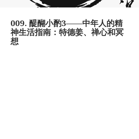
009. 醍醐小酌3——中年人的精
神生活指南：特德姜、禅心和冥
想