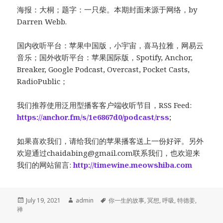
海报：大桐；题字：一只柴。本期封面来源于网络，by
Darren Webb.
国内收听平台：苹果中国版，小宇宙，喜马拉雅，网易云
音乐；国外收听平台：苹果国际版，Spotify, Anchor,
Breaker, Google Podcast, Overcast, Pocket Casts,
RadioPublic；
我们推荐使用泛用型播客客户端收听节目，RSS Feed:
https://anchor.fm/s/1e6867d0/podcast/rss
;
如果喜欢我们，请给我们的苹果播客送上一份好评。另外
欢迎通过
chaidabing@gmail.com
联系我们，也欢迎来
我们的网站留言:
http://timewine.meowshiba.com
Posted
Author
Tags
July 19, 2021
admin
你一生的故事
,
冥想
,
呼吸
,
特德姜
,
on
禅