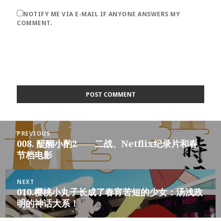
NOTIFY ME VIA E-MAIL IF ANYONE ANSWERS MY
COMMENT.
Post
PREVIOUS
navigation
008. 醍醐小酌2——二战、Netflix纪录片和春
Previous
节档电影
post:
NEXT
010.樱桃小丸子长成了春宵苦短的少女：汤浅政
Next
明的神话大系！
post: