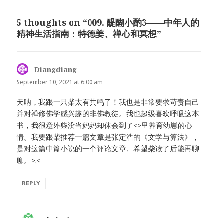
5 thoughts on “009. 醍醐小酌3——中年人的
精神生活指南：特德姜、禅心和冥想”
Diangdiang
says:
September 10, 2021 at 6:00 am
天呐，我跟一只柴太有共鸣了！我也是非常要求苛责自己
并对禅修佛学感兴趣的非佛教徒。我也超级喜欢呼吸这本
书，我很意外柴没当妈妈却体会到了<>里养育幼崽的心
情。我要跟柴推荐一篇文章是张定浩的《文学与算法》，
是对这篇中篇小说的一个评论文章。希望柴读了后能再聊
聊。>.<
REPLY