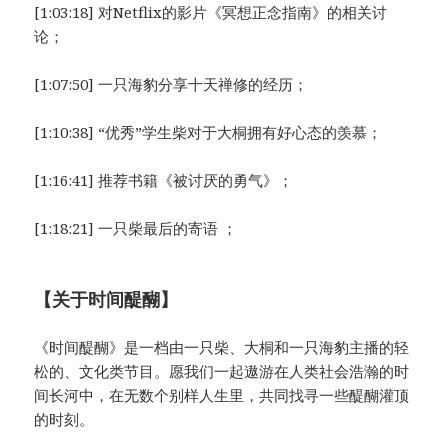
[1:03:18] 对Netflix的影片《冥想正念指南》的相关讨
论；
[1:07:50] 一只海豹分享十天禅修的经历；
[1:10:38] “优秀”学生柴对于大桐拥有好心态的羡慕；
[1:16:41] 推荐书籍《被讨厌的勇气》；
[1:18:21] 一只柴最后的寄语 ；
【关于时间醍醐】
《时间醍醐》是一档由一只柴、大桐和一只海豹主播的轻
松的、文化类节目。愿我们一起遨游在人类社会浩瀚的时
间长河中，在无数个别样人生里，共同找寻一些醍醐灌顶
的时刻。