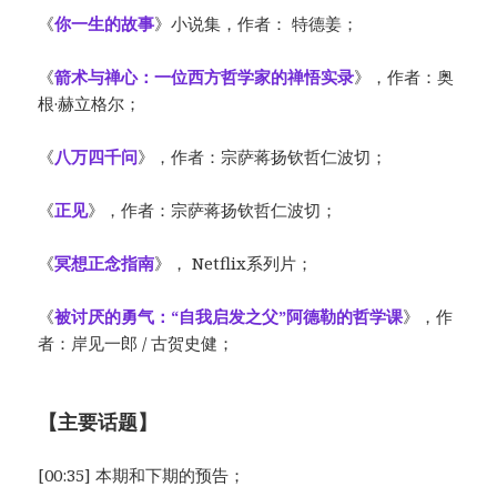
《
你一生的故事
》小说集，作者： 特德姜；
《
箭术与禅心：一位西方哲学家的禅悟实录
》，作者：奥
根·赫立格尔；
《
八万四千问
》，作者：宗萨蒋扬钦哲仁波切；
《
正见
》，作者：宗萨蒋扬钦哲仁波切；
《
冥想正念指南
》， Netflix系列片；
《
被讨厌的勇气：“自我启发之父”阿德勒的哲学课
》，作
者：岸见一郎 / 古贺史健；
【主要话题】
[00:35] 本期和下期的预告；