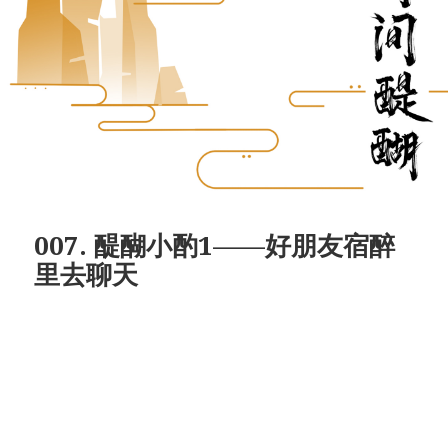
007. 醍醐小酌1——好朋友宿醉
里去聊天