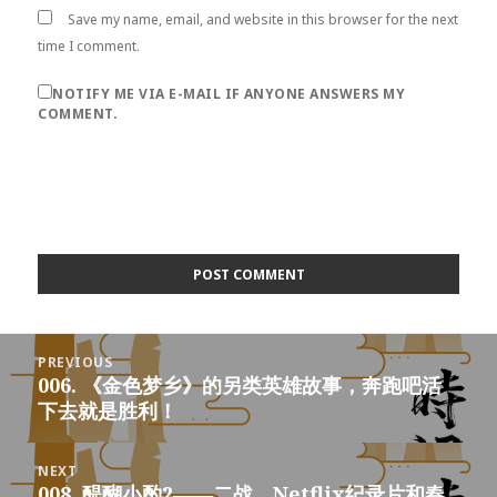
Save my name, email, and website in this browser for the next
time I comment.
NOTIFY ME VIA E-MAIL IF ANYONE ANSWERS MY
COMMENT.
Post
PREVIOUS
navigation
006. 《金色梦乡》的另类英雄故事，奔跑吧活
Previous
下去就是胜利！
post:
NEXT
008. 醍醐小酌2——二战、Netflix纪录片和春
Next