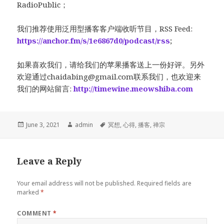
RadioPublic；
我们推荐使用泛用型播客客户端收听节目，RSS Feed:
https://anchor.fm/s/1e6867d0/podcast/rss
;
如果喜欢我们，请给我们的苹果播客送上一份好评。另外
欢迎通过
chaidabing@gmail.com
联系我们，也欢迎来
我们的网站留言:
http://timewine.meowshiba.com
Posted
Author
Tags
June 3, 2021
admin
冥想
,
心得
,
播客
,
禅宗
on
Leave a Reply
Your email address will not be published.
Required fields are
marked
*
COMMENT
*