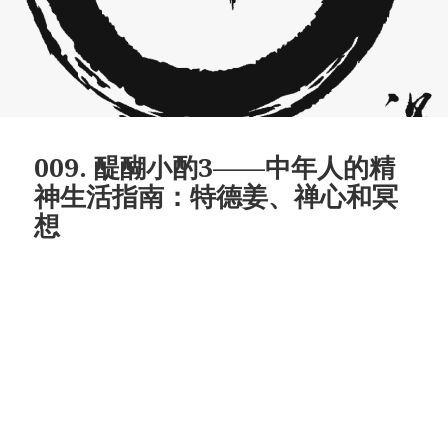
009. 醍醐小酌3——中年人的精
神生活指南：特德姜、禅心和冥
想