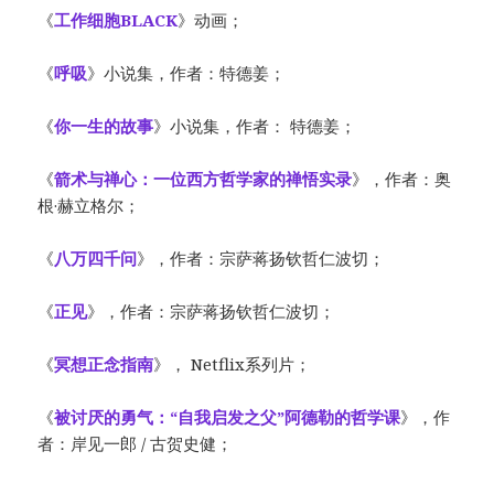
《
工作细胞BLACK
》动画；
《
呼吸
》小说集，作者：特德姜；
《
你一生的故事
》小说集，作者： 特德姜；
《
箭术与禅心：一位西方哲学家的禅悟实录
》，作者：奥
根·赫立格尔；
《
八万四千问
》，作者：宗萨蒋扬钦哲仁波切；
《
正见
》，作者：宗萨蒋扬钦哲仁波切；
《
冥想正念指南
》， Netflix系列片；
《
被讨厌的勇气：“自我启发之父”阿德勒的哲学课
》，作
者：岸见一郎 / 古贺史健；