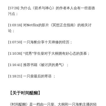
[57:28] 为什么《箭术与禅心》的作者本人会有一些道德
污点；
[1:03:18] 对Netflix的影片《冥想正念指南》的相关讨
论；
[1:07:50] 一只海豹分享十天禅修的经历；
[1:10:38] “优秀”学生柴对于大桐拥有好心态的羡慕；
[1:16:41] 推荐书籍《被讨厌的勇气》；
[1:18:21] 一只柴最后的寄语 ；
【关于时间醍醐】
《时间醍醐》是一档由一只柴、大桐和一只海豹主播的轻