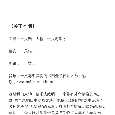
【关于本期】
主播：一只柴，大桐，一只海豹；
嘉宾：一只猫；
剪辑：一只柴；
音乐：一只海豹弹奏的《四叠半神话大系》配
乐，“Watashi” no Theme.
这期我们来聊一聊汤浅政明，一个带有才华横溢的“狂
野”的气息的日本动画导演。他挑选或制作的剧本充满了
各种各样“百无禁忌”的元素，有的甚至堪称阴暗版的现代
童话——令人难以想象他竟参与制作过天真的儿童动画