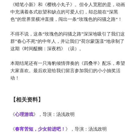
《蜡笔小新》和《樱桃小丸子》。但令人宽慰的是，动画
中充满着各式欲望和缺点的可爱人们，却总能在“深黑
色”的世界里横冲直撞，闯出一条“玫瑰色的闷骚之路“！
不得不说，这条“玫瑰色的闷骚之路”深深地吸引了我们这
群”春心不死“的中年人，并让我们”荷尔蒙荡漾“地录制了
这期《时间醍醐：深夜档》（误）。
本期结尾还有一只海豹倾情弹奏的《四叠半》配乐，希望
大家喜欢。最后欢迎给我们留言参加我们的小小抽奖活
动！
【相关资料】
《
心理游戏
》，导演：汤浅政明
《
春宵苦短，少女前进吧！
》，导演：汤浅政明