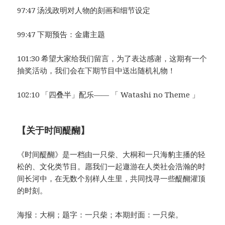
97:47 汤浅政明对人物的刻画和细节设定
99:47 下期预告：金庸主题
101:30 希望大家给我们留言，为了表达感谢，这期有一个
抽奖活动，我们会在下期节目中送出随机礼物！
102:10 「四叠半」配乐—— 「 Watashi no Theme 」
【关于时间醍醐】
《时间醍醐》是一档由一只柴、大桐和一只海豹主播的轻
松的、文化类节目。愿我们一起遨游在人类社会浩瀚的时
间长河中，在无数个别样人生里，共同找寻一些醍醐灌顶
的时刻。
海报：大桐；题字：一只柴；本期封面：一只柴。