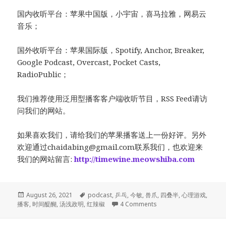
国内收听平台：苹果中国版，小宇宙，喜马拉雅，网易云
音乐；
国外收听平台：苹果国际版，Spotify, Anchor, Breaker,
Google Podcast, Overcast, Pocket Casts,
RadioPublic；
我们推荐使用泛用型播客客户端收听节目，RSS Feed请访
问我们的网站。
如果喜欢我们，请给我们的苹果播客送上一份好评。另外
欢迎通过
chaidabing@gmail.com
联系我们，也欢迎来
我们的网站留言:
http://timewine.meowshiba.com
Posted
Tags
August 26, 2021
podcast
,
乒乓
,
今敏
,
兽爪
,
四叠半
,
心理游戏
,
on
on 010.樱桃小丸子
播客
,
时间醍醐
,
汤浅政明
,
红辣椒
4 Comments