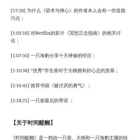
[57:28] 为什么《箭术与禅心》的作者本人会有一些道德
污点；
[1:03:18] 对Netflix的影片《冥想正念指南》的相关讨
论；
[1:07:50] 一只海豹分享十天禅修的经历；
[1:10:38] “优秀”学生柴对于大桐拥有好心态的羡慕；
[1:16:41] 推荐书籍《被讨厌的勇气》；
[1:18:21] 一只柴最后的寄语 ；
【关于时间醍醐】
《时间醍醐》是一档由一只柴、大桐和一只海豹主播的轻