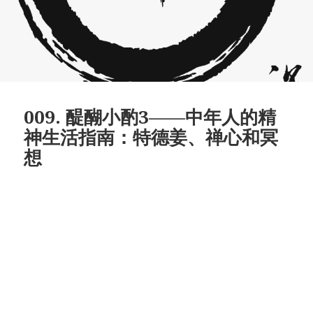
009. 醍醐小酌3——中年人的精
神生活指南：特德姜、禅心和冥
想