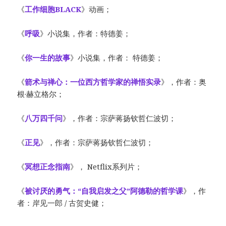
《
工作细胞BLACK
》动画；
《
呼吸
》小说集，作者：特德姜；
《
你一生的故事
》小说集，作者： 特德姜；
《
箭术与禅心：一位西方哲学家的禅悟实录
》，作者：奥
根·赫立格尔；
《
八万四千问
》，作者：宗萨蒋扬钦哲仁波切；
《
正见
》，作者：宗萨蒋扬钦哲仁波切；
《
冥想正念指南
》， Netflix系列片；
《
被讨厌的勇气：“自我启发之父”阿德勒的哲学课
》，作
者：岸见一郎 / 古贺史健；